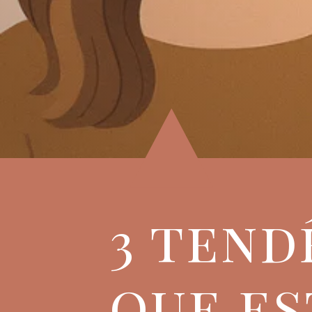
3 tend
que es