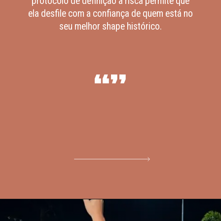
protocolo de definição à risca permite que
ela desfile com a confiança de quem está no
seu melhor shape histórico.
“”