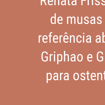
Renata Fris
de musas 
referência 
Griphao e G
para osten