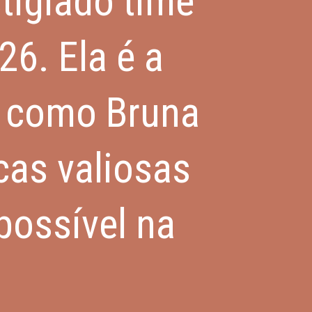
tigiado time
6. Ela é a
s como Bruna
cas valiosas
possível na