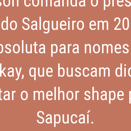
son comanda o pres
do Salgueiro em 202
absoluta para nome
kay, que buscam di
tar o melhor shape 
Sapucaí.