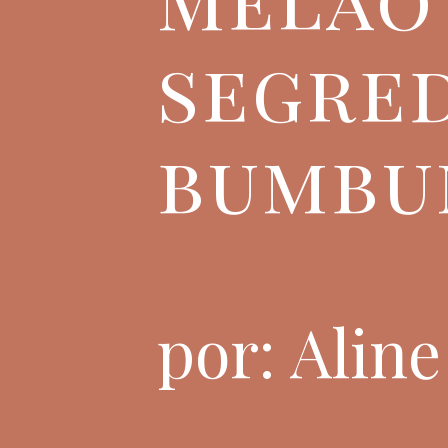
segred
bumbu
por: Alin