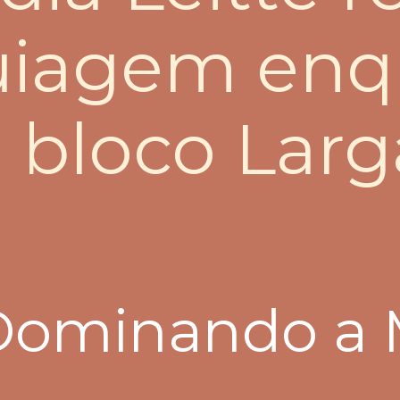
iagem enq
 bloco Lar
 Dominando a