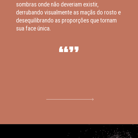
sombras onde não deveriam existir,
derrubando visualmente as maçãs do rosto e
desequilibrando as proporções que tornam
sua face única.
“”