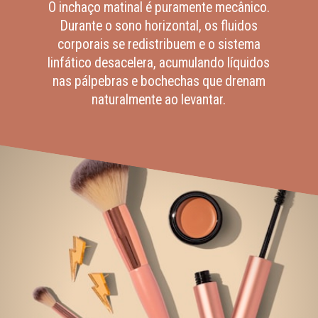
O inchaço matinal é puramente mecânico.
Durante o sono horizontal, os fluidos
corporais se redistribuem e o sistema
linfático desacelera, acumulando líquidos
nas pálpebras e bochechas que drenam
naturalmente ao levantar.