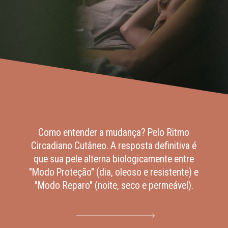
Como entender a mudança? Pelo Ritmo
Circadiano Cutâneo. A resposta definitiva é
que sua pele alterna biologicamente entre
"Modo Proteção" (dia, oleoso e resistente) e
"Modo Reparo" (noite, seco e permeável).