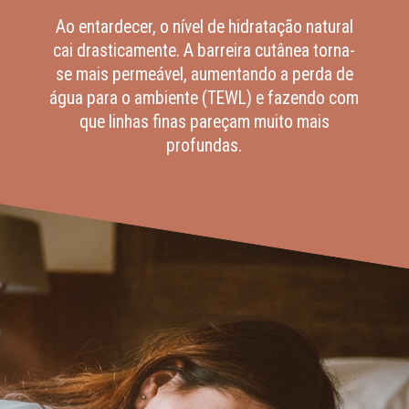
Ao entardecer, o nível de hidratação natural
cai drasticamente. A barreira cutânea torna-
se mais permeável, aumentando a perda de
água para o ambiente (TEWL) e fazendo com
que linhas finas pareçam muito mais
profundas.