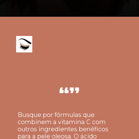
“”
Busque por fórmulas que
combinem a vitamina C com
outros ingredientes benéficos
para a pele oleosa. O ácido