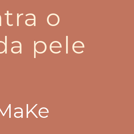
tra o
da pele
 MaKe