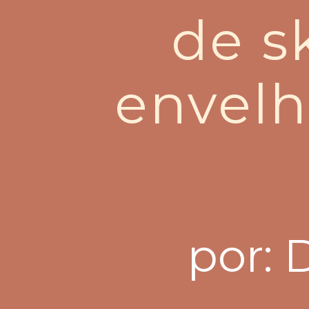
de s
envelh
por: