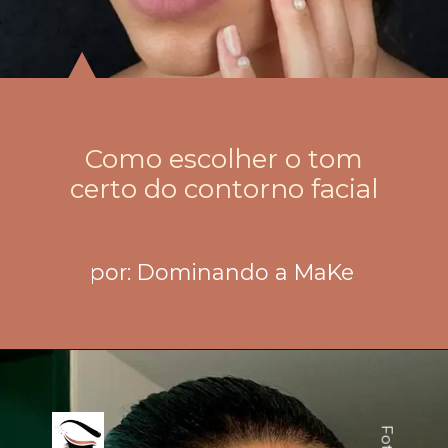
Como escolher o tom
certo do contorno facial
por: Dominando a MaKe