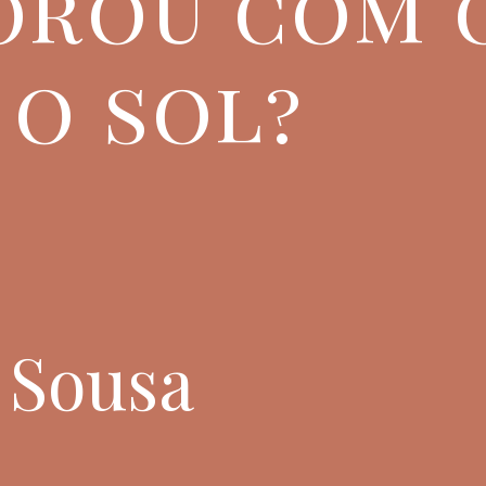
orou com 
 o sol?
e Sousa