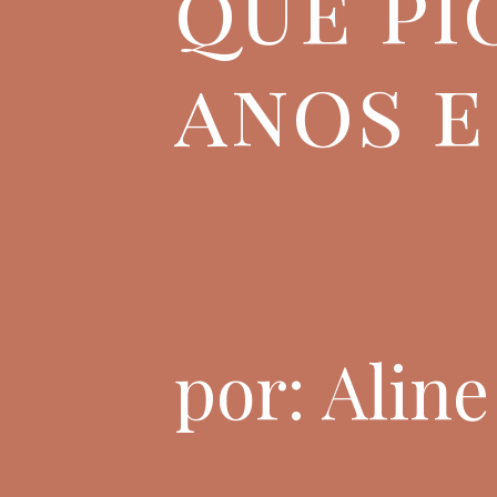
que pi
anos e
por: Alin