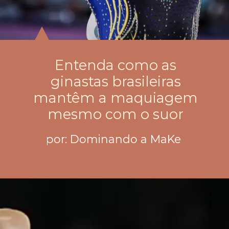
Entenda como as
ginastas brasileiras
mantêm a maquiagem
por: Dominando a MaKe