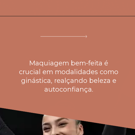
Maquiagem bem-feita é
crucial em modalidades como
ginástica, realçando beleza e