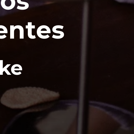
ços
entes
ke