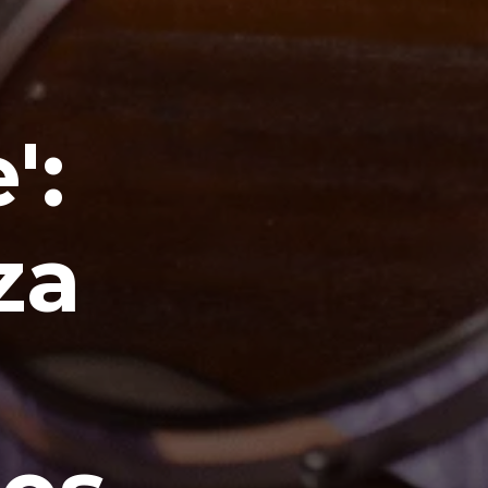
':
za