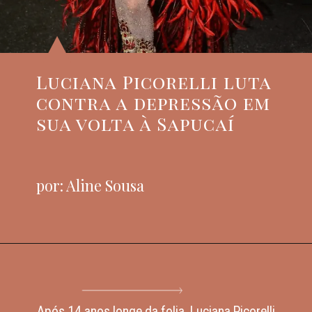
Luciana Picorelli luta
contra a depressão em
sua volta à Sapucaí
por: Aline Sousa
Após 14 anos longe da folia, Luciana Picorelli