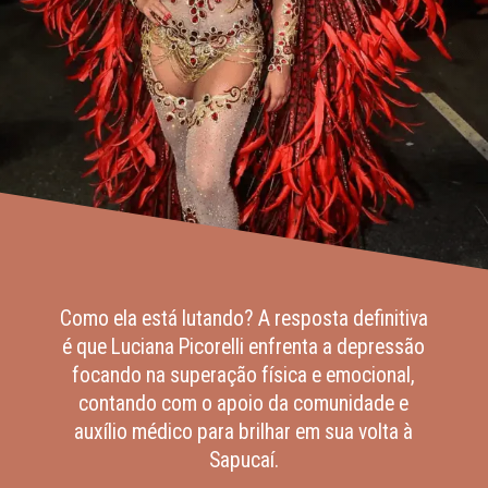
Como ela está lutando? A resposta definitiva
é que Luciana Picorelli enfrenta a depressão
focando na superação física e emocional,
contando com o apoio da comunidade e
auxílio médico para brilhar em sua volta à
Sapucaí.