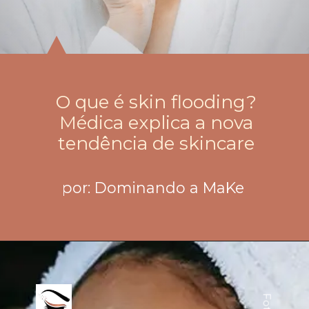
O que é skin flooding?
Médica explica a nova
tendência de skincare
por: Dominando a MaKe