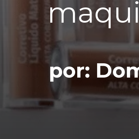
maqu
por: Do