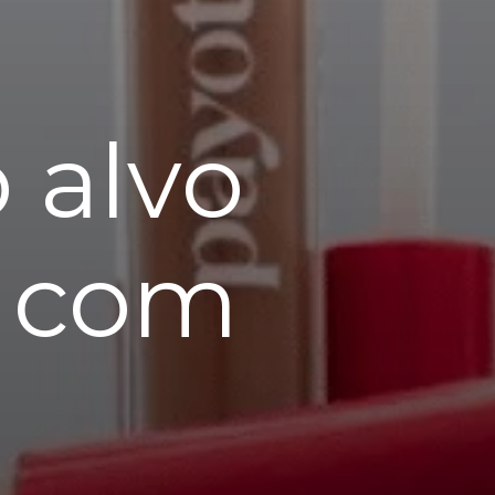
 alvo
m com