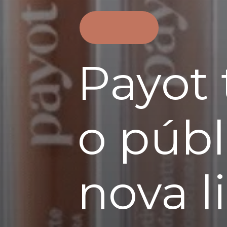
Payot
o púb
nova l