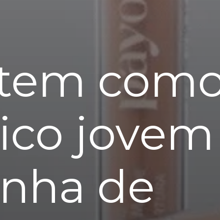
 tem como
lico jove
inha de