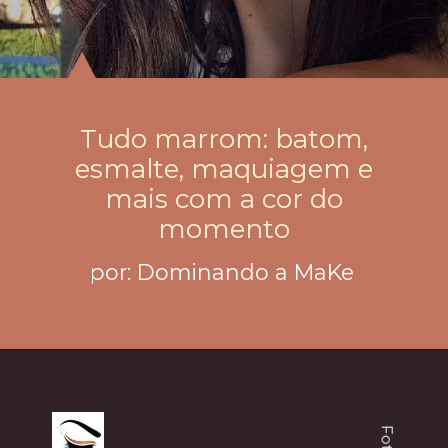
Tudo marrom: batom,
esmalte, maquiagem e
mais com a cor do
momento
por: Dominando a MaKe