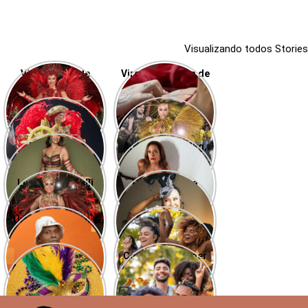
Visualizando todos Stories
Virginia fala de
Virginia reclama de
emoção, mas não
dor nos ombros e
menciona
na cabeça
Viviane Araujo
Sabrina Sato
problemas no
desfila na Sapucaí
esbanja carisma
desfile
em cima de
desfilando pela
Desfile das
Após perder 40kg,
plataforma
Vila Isabel
Campeãs: Paolla
Camila Moura, ex
Oliveira será
de Lucas Buda,
Luciana Picorelli
Paolla Oliveira
comentarista da
exibe novo shape
luta contra a
surge linda para o
transmissão
depressão em sua
Cordão da Bola
Urgente: Edilson é
Quais são os
volta à Sapucaí
Preta
desclassificado do
signos que terão o
BBB 26
Carnaval mais
Por que o
Como se proteger
caótico de 2026?
Ascendente define
do caos astral
como eu curto a
neste Carnaval?
folia?