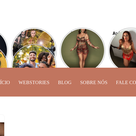
Sabrina Sato
Desfile das
Após perde
aí
esbanja carisma
Campeãs: Paolla
Camila Mou
desfilando pela
Oliveira será
de Lucas 
Como se proteger
Vila Isabel
comentarista da
exibe novo
ine
do caos astral
transmissão
a
neste Carnaval?
ÍCIO
WEBSTORIES
BLOG
SOBRE NÓS
FALE C