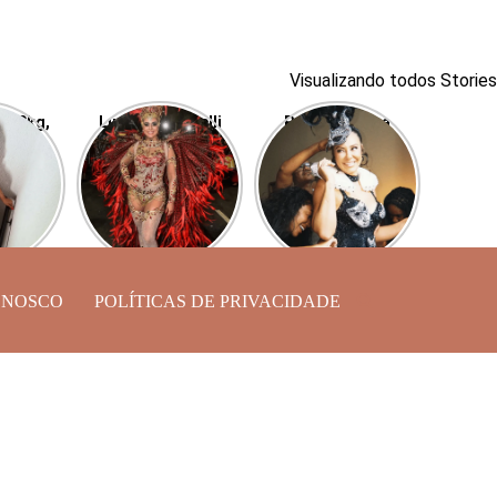
Visualizando todos Stories
r 40kg,
Luciana Picorelli
Paolla Oliveira
ra, ex
luta contra a
surge linda para o
Buda,
depressão em sua
Cordão da Bola
 shape
volta à Sapucaí
Preta
ONOSCO
POLÍTICAS DE PRIVACIDADE