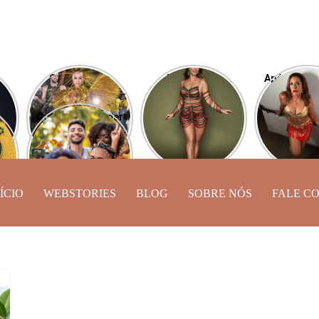
Sabrina Sato
Desfile das
Após perde
aí
esbanja carisma
Campeãs: Paolla
Camila Mou
desfilando pela
Oliveira será
de Lucas 
Como se proteger
Vila Isabel
comentarista da
exibe novo
ine
do caos astral
transmissão
a
neste Carnaval?
ÍCIO
WEBSTORIES
BLOG
SOBRE NÓS
FALE C