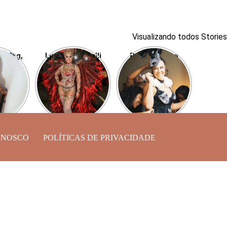
Visualizando todos Stories
r 40kg,
Luciana Picorelli
Paolla Oliveira
ra, ex
luta contra a
surge linda para o
Buda,
depressão em sua
Cordão da Bola
 shape
volta à Sapucaí
Preta
ONOSCO
POLÍTICAS DE PRIVACIDADE