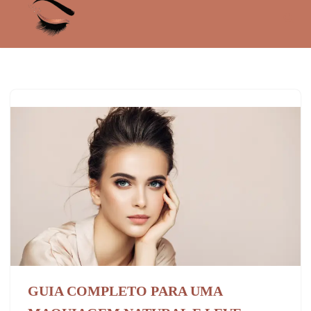
Pular
para
o
conteúdo
GUIA COMPLETO PARA UMA