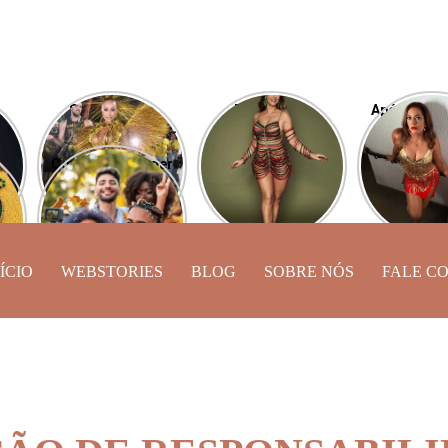
Sabrina Sato
Desfile das
Após perde
aí
esbanja carisma
Campeãs: Paolla
Camila Mou
desfilando pela
Oliveira será
de Lucas 
Como se proteger
Vila Isabel
comentarista da
exibe novo
ine
do caos astral
transmissão
a
neste Carnaval?
ÍCIO
WEBSTORIES
BLOG
SOBRE NÓS
FALE C