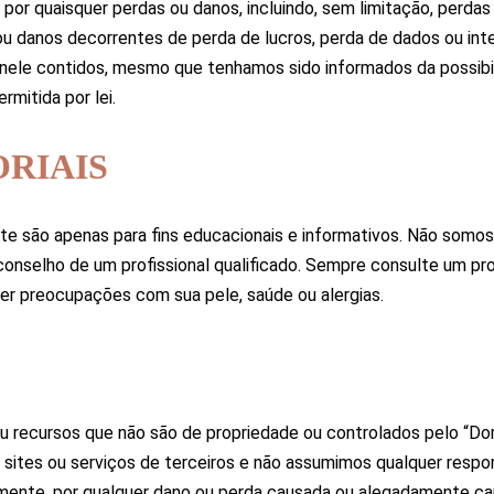
r quaisquer perdas ou danos, incluindo, sem limitação, perdas ou
ou danos decorrentes de perda de lucros, perda de dados ou int
 nele contidos, mesmo que tenhamos sido informados da possibil
mitida por lei.
ORIAIS
Site são apenas para fins educacionais e informativos. Não somo
onselho de um profissional qualificado. Sempre consulte um prof
er preocupações com sua pele, saúde ou alergias.
s ou recursos que não são de propriedade ou controlados pelo “
e sites ou serviços de terceiros e não assumimos qualquer resp
tamente, por qualquer dano ou perda causada ou alegadamente 