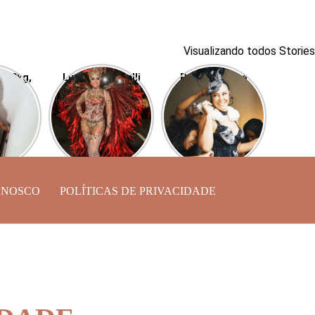
Visualizando todos Stories
r 40kg,
Luciana Picorelli
Paolla Oliveira
ra, ex
luta contra a
surge linda para o
Buda,
depressão em sua
Cordão da Bola
 shape
volta à Sapucaí
Preta
ONOSCO
POLÍTICAS DE PRIVACIDADE