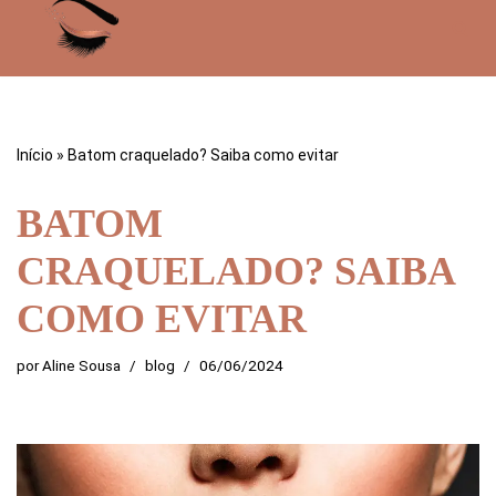
Pular
para
o
conteúdo
Início
»
Batom craquelado? Saiba como evitar
BATOM
CRAQUELADO? SAIBA
COMO EVITAR
por
Aline Sousa
blog
06/06/2024