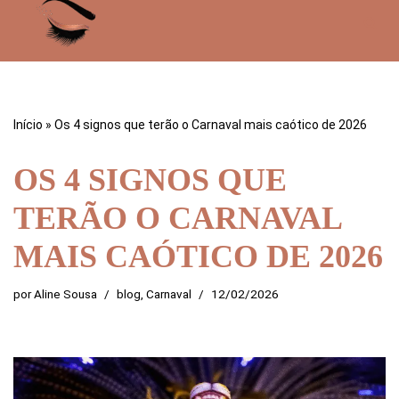
Pular
para
o
conteúdo
Início
»
Os 4 signos que terão o Carnaval mais caótico de 2026
OS 4 SIGNOS QUE
TERÃO O CARNAVAL
MAIS CAÓTICO DE 2026
por
Aline Sousa
blog
,
Carnaval
12/02/2026