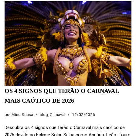
OS 4 SIGNOS QUE TERÃO O CARNAVAL
MAIS CAÓTICO DE 2026
por
Aline Sousa
blog
,
Carnaval
12/02/2026
Descubra os 4 signos que terão o Carnaval mais caótico de
2026 devido ao Eclipse Solar. Saiba como Aquário, Leão, Touro