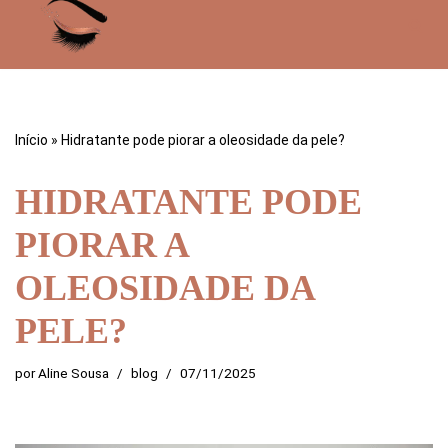
Pular
para
o
conteúdo
Início
»
Hidratante pode piorar a oleosidade da pele?
HIDRATANTE PODE
PIORAR A
OLEOSIDADE DA
PELE?
por
Aline Sousa
blog
07/11/2025