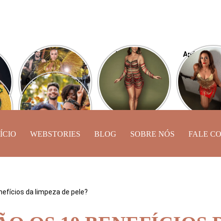
Sabrina Sato
Desfile das
Após perde
aí
esbanja carisma
Campeãs: Paolla
Camila Mou
desfilando pela
Oliveira será
de Lucas 
Como se proteger
Vila Isabel
comentarista da
exibe novo
ine
do caos astral
transmissão
a
neste Carnaval?
ÍCIO
WEBSTORIES
BLOG
SOBRE NÓS
FALE C
nefícios da limpeza de pele?