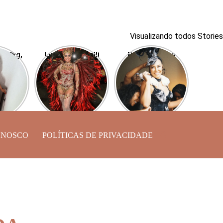
Visualizando todos Stories
r 40kg,
Luciana Picorelli
Paolla Oliveira
ra, ex
luta contra a
surge linda para o
Buda,
depressão em sua
Cordão da Bola
 shape
volta à Sapucaí
Preta
ONOSCO
POLÍTICAS DE PRIVACIDADE