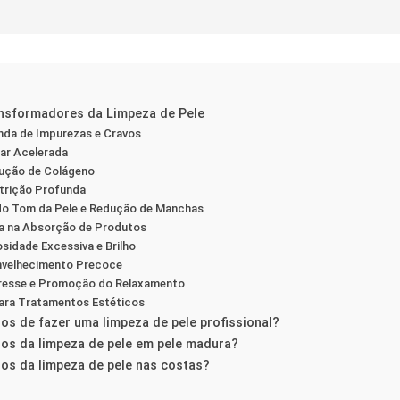
ansformadores da Limpeza de Pele
da de Impurezas e Cravos
lar Acelerada
dução de Colágeno
utrição Profunda
do Tom da Pele e Redução de Manchas
ca na Absorção de Produtos
sidade Excessiva e Brilho
nvelhecimento Precoce
tresse e Promoção do Relaxamento
ara Tratamentos Estéticos
ios de fazer uma limpeza de pele profissional?
ios da limpeza de pele em pele madura?
ios da limpeza de pele nas costas?