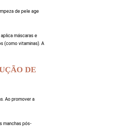
limpeza de pele age
 aplica máscaras e
os (como vitaminas). A
DUÇÃO DE
as. Ao promover a
as manchas pós-