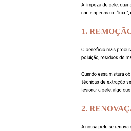
A limpeza de pele, quan
não é apenas um “luxo”
1. REMOÇÃ
O benefício mais procur
poluição, resíduos de m
Quando essa mistura obst
técnicas de extração se
lesionar a pele, algo qu
2. RENOVA
A nossa pele se renova 