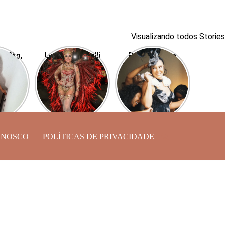
Visualizando todos Stories
r 40kg,
Luciana Picorelli
Paolla Oliveira
ra, ex
luta contra a
surge linda para o
Buda,
depressão em sua
Cordão da Bola
 shape
volta à Sapucaí
Preta
ONOSCO
POLÍTICAS DE PRIVACIDADE