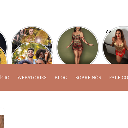
Sabrina Sato
Desfile das
Após perde
aí
esbanja carisma
Campeãs: Paolla
Camila Mou
desfilando pela
Oliveira será
de Lucas 
Como se proteger
Vila Isabel
comentarista da
exibe novo
ine
do caos astral
transmissão
a
neste Carnaval?
ÍCIO
WEBSTORIES
BLOG
SOBRE NÓS
FALE C