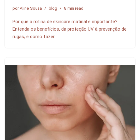
por
Aline Sousa
blog
8 min read
Por que a rotina de skincare matinal é importante?
Entenda os benefícios, da proteção UV à prevenção de
rugas, e como fazer.