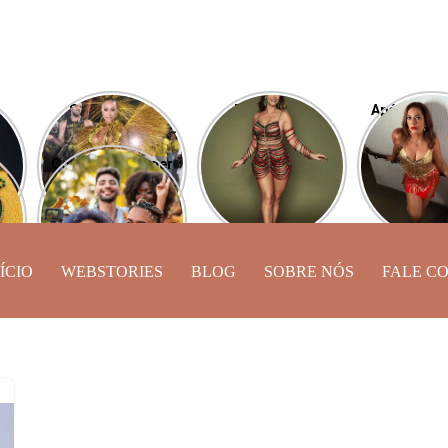
Sabrina Sato
Desfile das
Após perde
aí
esbanja carisma
Campeãs: Paolla
Camila Mou
desfilando pela
Oliveira será
de Lucas 
Como se proteger
Vila Isabel
comentarista da
exibe novo
ine
do caos astral
transmissão
a
neste Carnaval?
ÍCIO
WEBSTORIES
BLOG
SOBRE NÓS
FALE C