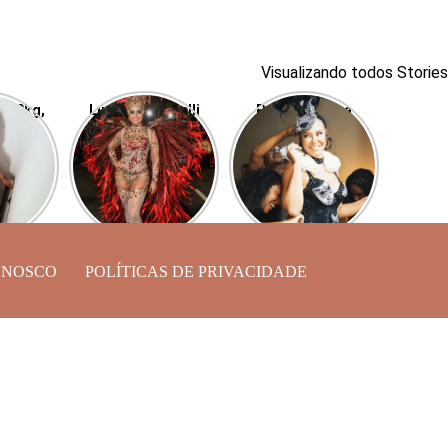
Visualizando todos Stories
r 40kg,
Luciana Picorelli
Paolla Oliveira
ra, ex
luta contra a
surge linda para o
Buda,
depressão em sua
Cordão da Bola
 shape
volta à Sapucaí
Preta
ONOSCO
POLÍTICAS DE PRIVACIDADE